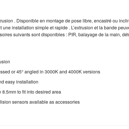
sion . Disponible en montage de pose libre, encastré ou incli
it une installation simple et rapide . L’extrusion et la bande pe
soires suivants sont disponibles : PIR, balayage de la main, déte
usion
essed or 45° angled in 3000K and 4000K versions
d easy installation
 8.5mm to fit into desired area
lision sensors available as accessories