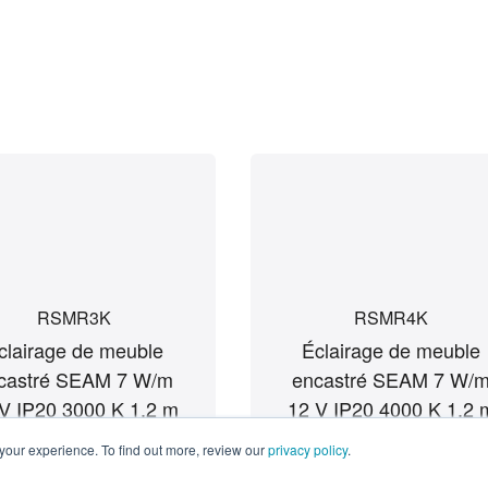
Produits similaires
RSMR3K
RSMR4K
clairage de meuble
Éclairage de meuble
castré SEAM 7 W/m
encastré SEAM 7 W/
our experience. To find out more, review our
V IP20 3000 K 1,2 m
privacy policy
12 V IP20 4000 K 1,2 
.