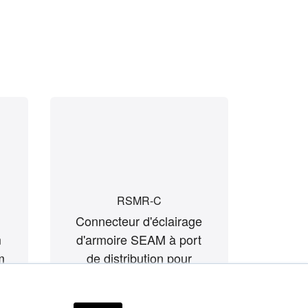
RSMR-C
Connecteur d'éclairage
Embo
m
d'armoire SEAM à port
écl
m
de distribution pour
SE
version encastrée avec