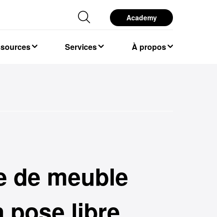
Academy
ssources
Services
À propos
m
e de meuble
pose libre