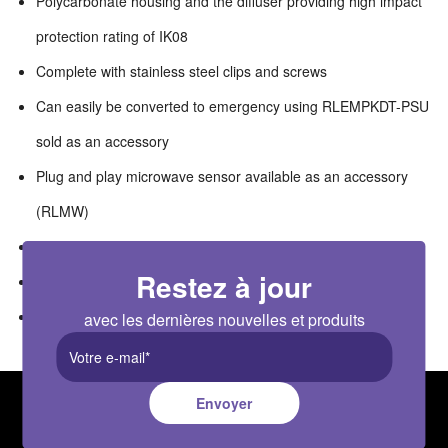
Polycarbonate housing and the diffuser providing high impact
protection rating of IK08
Complete with stainless steel clips and screws
Can easily be converted to emergency using RLEMPKDT-PSU
sold as an accessory
Plug and play microwave sensor available as an accessory
(RLMW)
High efficacy of 125lm/W
Restez à jour
Wide ambient temperature operation range of -20°C +40°C
Suitable for switching by PIR, Microwave or Photocell
avec les dernières nouvelles et produits
Envoyer