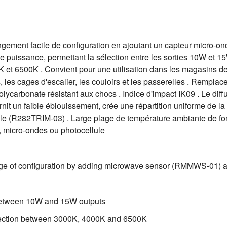
gement facile de configuration en ajoutant un capteur micro-
issance, permettant la sélection entre les sorties 10W et 15
 et 6500K . Convient pour une utilisation dans les magasins de d
 les cages d'escalier, les couloirs et les passerelles . Rempla
olycarbonate résistant aux chocs . Indice d'impact IK09 . Le di
it un faible éblouissement, crée une répartition uniforme de la 
le (R282TRIM-03) . Large plage de température ambiante de fo
, micro-ondes ou photocellule
nge of configuration by adding microwave sensor (RMMWS-0
 between 10W and 15W outputs
election between 3000K, 4000K and 6500K