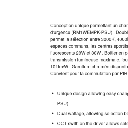
Conception unique permettant un chan
d'urgence (RM1WEMPK-PSU) . Double pu
permet la sélection entre 3000K, 4000K
espaces communs, les centres sportifs,
fluorescents 28W et 38W . Boîtier en p
transmission lumineuse maximale, fourn
101lm/W . Garniture chromée disponib
Convient pour la commutation par PIR
Unique design allowing easy cha
PSU)
Dual wattage, allowing selection
CCT swith on the driver allows s