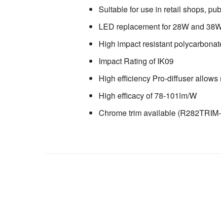
Suitable for use in retail shops, p
LED replacement for 28W and 38W 2
High impact resistant polycarbona
Impact Rating of IK09
High efficiency Pro-diffuser allows
High efficacy of 78-101lm/W
Chrome trim available (R282TRIM-