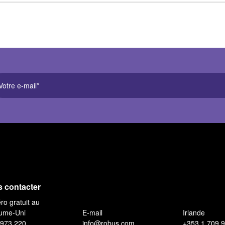
 contacter
o gratuit au
ume-Uni
E-mail
Irlande
 973 220
info@robus.com
+353 1 709 