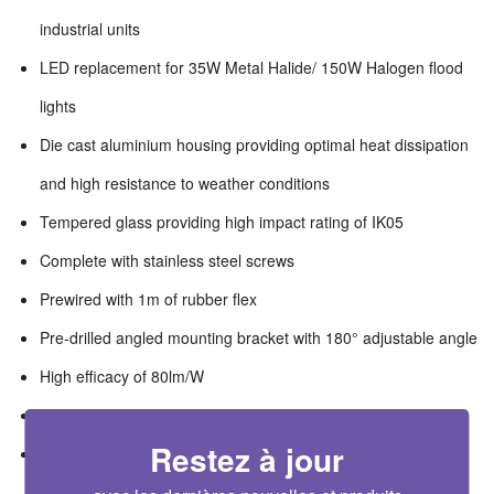
industrial units
LED replacement for 35W Metal Halide/ 150W Halogen flood
lights
Die cast aluminium housing providing optimal heat dissipation
and high resistance to weather conditions
Tempered glass providing high impact rating of IK05
Complete with stainless steel screws
Prewired with 1m of rubber flex
Pre-drilled angled mounting bracket with 180° adjustable angle
High efficacy of 80lm/W
Wide operating ambient temperature range of -20°C to 40°C
Restez à jour
Complete with PIR with adjustable tilt of 180° and swivel of
150°